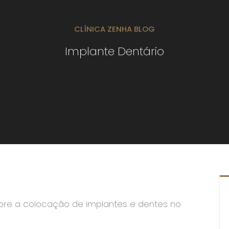
CLÍNICA ZENHA BLOG
Implante Dentário
bre a colocação de implantes e dentes no