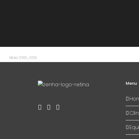
Maio 29th, 2019
Menu
Ho
Clín
Equ