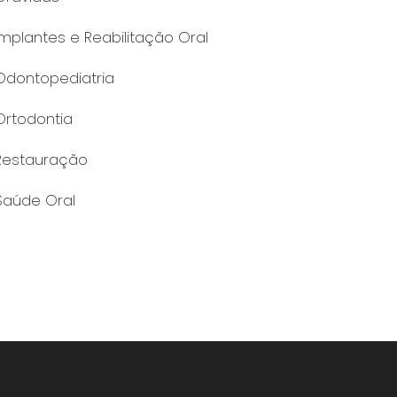
Implantes e Reabilitação Oral
Odontopediatria
Ortodontia
Restauração
Saúde Oral