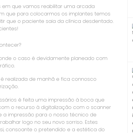
 em que vamos reabilitar uma arcada
, em que para colocarmos os implantes temos
ir que o paciente saia da clínica desdentado.
cientes!
ontecer?
ta onde o caso é devidamente planeado com
ráfico.
 é realizada de manhã e fica connosco
rização.
sários é feita uma impressão à boca que
 com o recurso à digitalização com o scanner
 a impressão para o nosso técnico de
abalhar logo no seu novo sorriso. Estes
 si, consoante o pretendido e a estética do