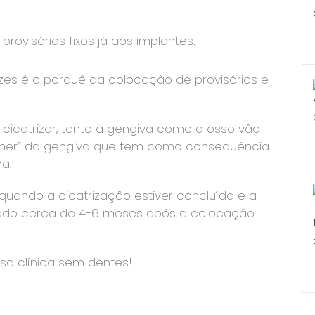
rovisórios fixos já aos implantes.
zes é o porquê da colocação de provisórios e
icatrizar, tanto a gengiva como o osso vão
olher” da gengiva que tem como consequência
a.
uando a cicatrização estiver concluída e a
sado cerca de 4-6 meses após a colocação
ssa clínica sem dentes!