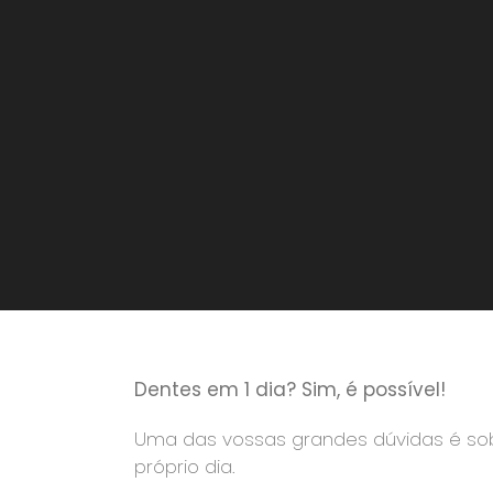
Dentes em 1 dia? Sim, é possível!
Uma das vossas grandes dúvidas é so
próprio dia.