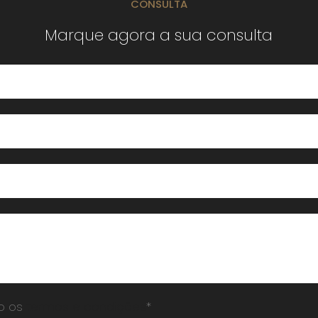
CONSULTA
Marque agora a sua consulta
to os
termos e condições
*