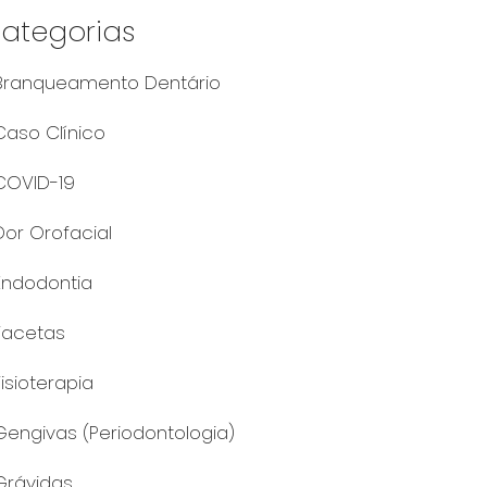
ategorias
Branqueamento Dentário
Caso Clínico
COVID-19
Dor Orofacial
Endodontia
Facetas
Fisioterapia
Gengivas (Periodontologia)
Grávidas