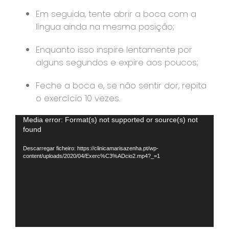
Em seguida, tente abrir a boca com a
língua ainda na mesma posição;
Enquanto isso inspire lentamente por
alguns segundos e expire aos poucos;
Feche a boca e, se não sentir dor, repita
o exercício 10 vezes.
Reprodutor
Media error: Format(s) not supported or source(s) not
found
de
vídeo
Descarregar ficheiro: https://clinicamarisazenha.pt/wp-
content/uploads/2020/04/Exerc%C3%ADcio2.mp4?_=1