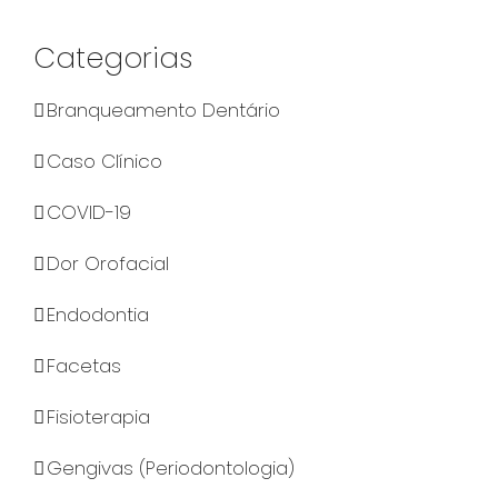
Categorias
Branqueamento Dentário
Caso Clínico
COVID-19
Dor Orofacial
Endodontia
Facetas
Fisioterapia
Gengivas (Periodontologia)