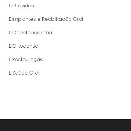
Grávidas
Implantes e Reabilitação Oral
Odontopediatria
Ortodontia
Restauração
Saúde Oral