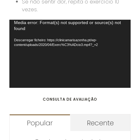
Se não sentir dor, repita o exercício 10
vezes.
Reprodutor
Media error: Format(s) not supported or source(s) not
found
de
vídeo
Descarregar ficheiro: https://clinicamarisazenha.pt/wp-
content/uploads/2020/04/Exerc%C3%ADcio3.mp4?_=2
CONSULTA DE AVALIAÇÃO
Popular
Recente