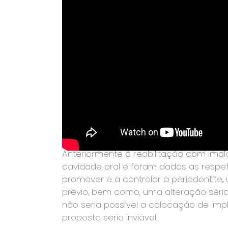
sorri espontâneamente tendo desenvo
sorriso, isto porque a mesma sofre de
agravar ao longo dos tempos e, conduz
Após estudo e planeamento adequados 
o plano de tratamento a seguir.
Optou-se por uma reabilitação total s
de vários dentes na arcada superior
remanescentes peças dentárias que pr
estético.
Anteriormente à reabilitação com impl
cavidade oral e foram dadas as respet
promover e a controlar a periodontite
prévio, bem como, uma alteração séria
não seria possível a colocação de impl
proposta seria inviável.