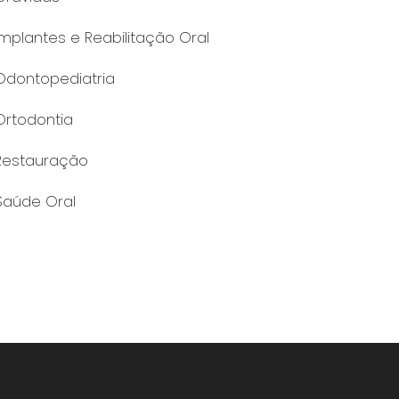
Implantes e Reabilitação Oral
Odontopediatria
Ortodontia
Restauração
Saúde Oral