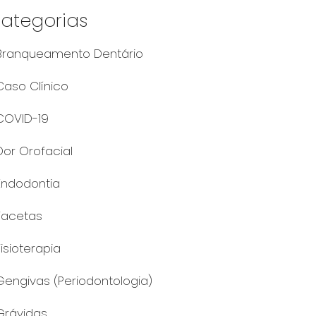
ategorias
Branqueamento Dentário
Caso Clínico
COVID-19
Dor Orofacial
Endodontia
Facetas
Fisioterapia
Gengivas (Periodontologia)
Grávidas