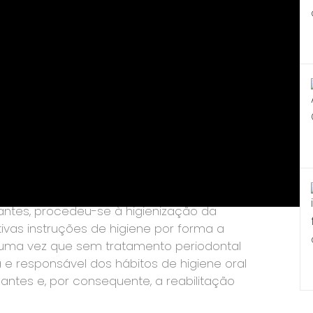
lvido alguns mecanismos para mascarar o
 doença periodontal que se tem vindo a
ido à perda de alguns dentes.
do caso, a equipa da Clínica Zenha delineou
uperior implanto-suportada, devido à ausência
 e comprometimento severo das
ejudicavam o tratamento a nível funcional e
antes, procedeu-se à higienização da
ivas instruções de higiene por forma a
, uma vez que sem tratamento periodontal
 e responsável dos hábitos de higiene oral
antes e, por consequente, a reabilitação