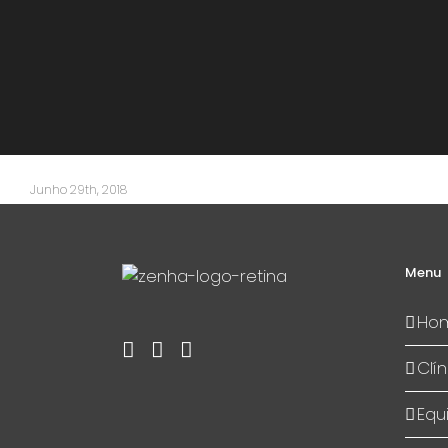
Junho 29th, 2018
Menu
Ho
Clín
Equ