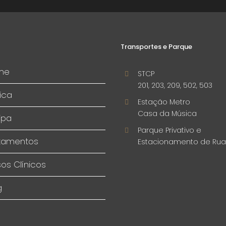
Transportes e Parque
me
STCP
201, 203, 209, 502, 503
ica
Estação Metro
Casa da Música
ipa
Parque Privativo e
tamentos
Estacionamento de Rua
os Clínicos
g