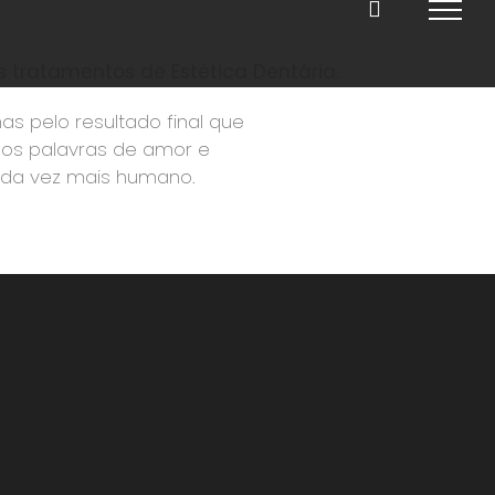
s tratamentos de Estética Dentária.
s pelo resultado final que
nos palavras de amor e
ada vez mais humano.