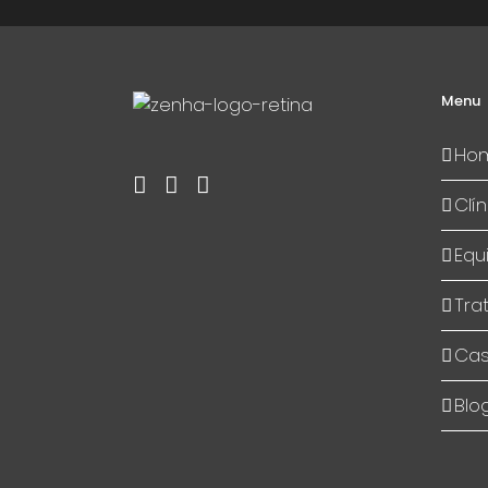
Menu
Ho
Clín
Equ
Tra
Cas
Blo