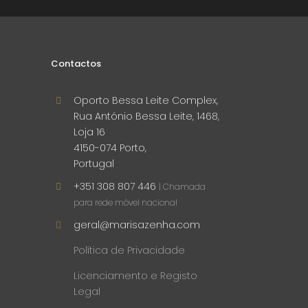
Contactos
Oporto Bessa Leite Complex,
Rua António Bessa Leite, 1468,
Loja 16
4150-074 Porto,
Portugal
+351 308 807 446
| Chamada
para rede móvel nacional
geral@marisazenha.com
Política de Privacidade
Licenciamento e Registo
Legal