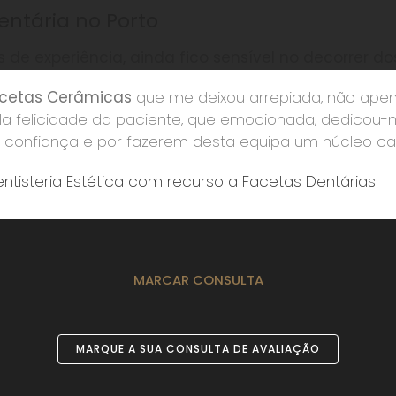
entária no Porto
 de experiência, ainda fico sensível no decorrer do
cetas Cerâmicas
que me deixou arrepiada, não apena
a felicidade da paciente, que emocionada, dedicou-
a confiança e por fazerem desta equipa um núcleo c
ntisteria Estética com recurso a Facetas Dentárias
MARCAR CONSULTA
MARQUE A SUA CONSULTA DE AVALIAÇÃO